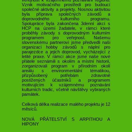
Vznik motivačního prostředí pro budoucí
společné aktivity a projekty. Nosnou aktivitou
byla příprava společných závodů a
doprovodného kulturního programu.
Spolupráce byla zakončena 3denní akcí s
HCP na území žadatele, v rámci které
proběhly závody s doprovodným kulturním
programem pro veřejnost. Našemu
slovenskému partnerovi jsme předvedli naši
organizaci hobby závodů s náplní pro
parajezdce a jejich doprovod, vycházející z
letité praxe. V rámci akce jsme naše nové
přátele seznámili s okolím a místní historií,
zorganizovali program v přírodním okolí
areálu s environmentální tématikou,
přizpůsobený potřebám zdravotně
postižených účastníků a programem
motivujícím k vzájemnému poznávání
kulturních tradic, včetně návštěvy vybraných
památek.
Celková délka realizace malého projektu je 12
měsíců.
NOVÁ PŘÁTELSTVÍ S ARPITHOU A
HIPONY