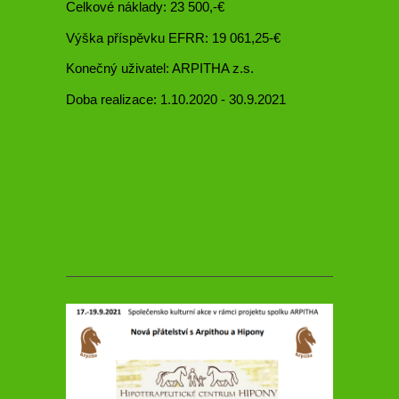
Celkové náklady: 23 500,-€
Výška příspěvku EFRR: 19 061,25-€
Konečný uživatel: ARPITHA z.s.
Doba realizace: 1.10.2020 - 30.9.2021