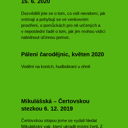
15. 6. 2020
Dozvěděli jste se o tom, co vidí nevidomí, jak
vnímají a pohybují se ve venkovním
prostření, o pomůckách pro ně určených a
v neposlední řadě o tom, jak jim mohou vidící
nabídnout účinnou pomoc.
Pálení čarodějnic, květen 2020
Vodění na koních, hudbobraní u ohně
Mikulášská – Čertovskou
stezkou 6. 12. 2019
Čertovskou stopou jsme se vydali hledat
Mikulášský vak, který ukradli místní čerti. Z