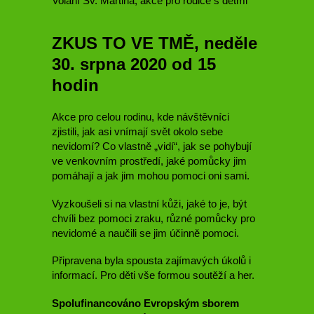
Volání Sv. Martina, akce pro rodiče s dětmi
ZKUS TO VE TMĚ, neděle
30. srpna 2020 od 15
hodin
Akce pro celou rodinu, kde návštěvníci
zjistili, jak asi vnímají svět okolo sebe
nevidomí? Co vlastně „vidí“, jak se pohybují
ve venkovním prostředí, jaké pomůcky jim
pomáhají a jak jim mohou pomoci oni sami.
Vyzkoušeli si na vlastní kůži, jaké to je, být
chvíli bez pomoci zraku, různé pomůcky pro
nevidomé a naučili se jim účinně pomoci.
Připravena byla spousta zajímavých úkolů i
informací. Pro děti vše formou soutěží a her.
Spolufinancováno Evropským sborem