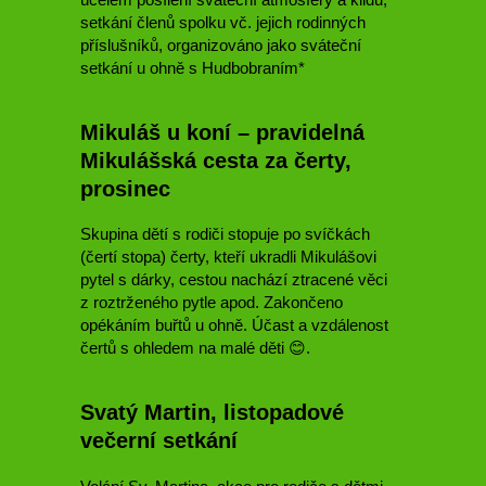
setkání členů spolku vč. jejich rodinných
příslušníků, organizováno jako sváteční
setkání u ohně s Hudbobraním*
Mikuláš u koní – pravidelná
Mikulášská cesta za čerty,
prosinec
Skupina dětí s rodiči stopuje po svíčkách
(čertí stopa) čerty, kteří ukradli Mikulášovi
pytel s dárky, cestou nachází ztracené věci
z roztrženého pytle apod. Zakončeno
opékáním buřtů u ohně. Účast a vzdálenost
čertů s ohledem na malé děti 😊.
Svatý Martin, listopadové
večerní setkání