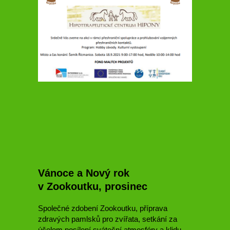
Vánoce a Nový rok
v Zookoutku, prosinec
Společné zdobení Zookoutku, příprava
zdravých pamlsků pro zvířata, setkání za
účelem posílení sváteční atmosféry a klidu,