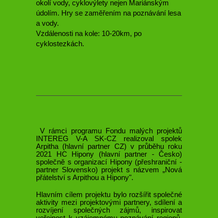
okolí vody, cyklovýlety nejen Mariánským
údolím. Hry se zaměřením na poznávání lesa
a vody.
Vzdálenosti na kole: 10-20km, po
cyklostezkách.
V rámci programu Fondu malých projektů
INTEREG V-A SK-CZ realizoval spolek
Arpitha (hlavní partner CZ) v průběhu roku
2021 HC Hipony (hlavní partner - Česko)
společně s organizací Hipony (přeshraniční -
partner Slovensko) projekt s názvem „Nová
přátelství s Arpithou a Hipony".
Hlavním cílem projektu bylo rozšířit společné
aktivity mezi projektovými partnery, sdílení a
rozvíjení společných zájmů, inspirovat
veřejnost k vzájemnému poznávání regionů.