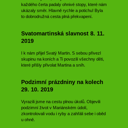
každého čerta padaly ohnivé stopy, které nám
ukázaly směr. Hlavně rychle a potichu! Byla
to dobrodružná cesta plná překvapení.
Svatomartinská slavnost 8. 11.
2019
I k nám přijel Svatý Martin. S sebou přivezl
skupinu na koních a Ti povozili všechny děti,
které přišly přivolat Martina a sníh.
Podzimní prázdniny na kolech
29. 10. 2019
Vyrazili jsme na cestu plnou úkolů. Objevili
podzimní život v Mariánském údolí,
zkontrolovali vodu i ryby a zahřáli sebe i oběd
u ohně.