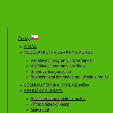
Česky
O NÁS
VZDĚLÁVACÍ PROGRAMY A KURZY
Vzdělávací programy pro veřejnost
Vzdělávací programy pro školy
Směřování organizace
Bezpečnostní informace pro učitele a rodiče
LESNÍ MATEŘSKÁ ŠKOLA Envíček
KROUŽKY A KEMPY
Envik - enviromentální kroužek
Přírodovědecký kemp
Malý rybář