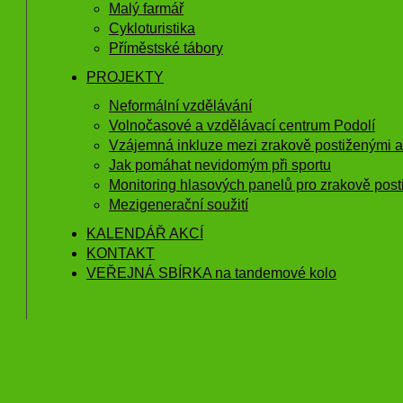
Malý farmář
Cykloturistika
Příměstské tábory
PROJEKTY
Neformální vzdělávání
Volnočasové a vzdělávací centrum Podolí
Vzájemná inkluze mezi zrakově postiženými a 
Jak pomáhat nevidomým při sportu
Monitoring hlasových panelů pro zrakově post
Mezigenerační soužití
KALENDÁŘ AKCÍ
KONTAKT
VEŘEJNÁ SBÍRKA na tandemové kolo