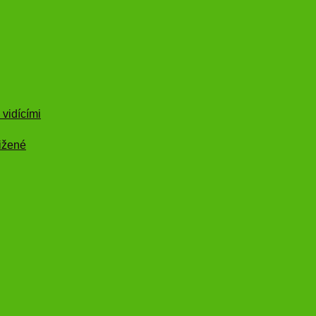
vidícími
ižené