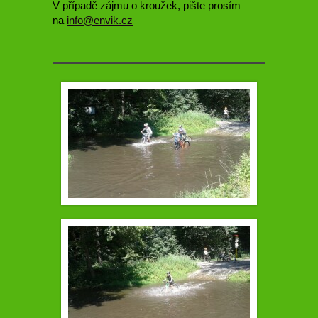
V případě zájmu o kroužek, pište prosím
na
info@envik.cz