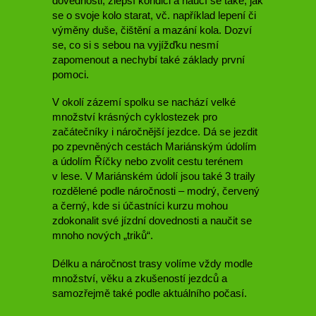
dovednosti, zlepší kondici a naučí se také, jak
se o svoje kolo starat, vč. například lepení či
výměny duše, čištění a mazání kola. Dozví
se, co si s sebou na vyjížďku nesmí
zapomenout a nechybí také základy první
pomoci.
V okolí zázemí spolku se nachází velké
množství krásných cyklostezek pro
začátečníky i náročnější jezdce. Dá se jezdit
po zpevněných cestách Mariánským údolím
a údolím Říčky nebo zvolit cestu terénem
v lese. V Mariánském údolí jsou také 3 traily
rozdělené podle náročnosti – modrý, červený
a černý, kde si účastníci kurzu mohou
zdokonalit své jízdní dovednosti a naučit se
mnoho nových „triků“.
Délku a náročnost trasy volíme vždy modle
množství, věku a zkušeností jezdců a
samozřejmě také podle aktuálního počasí.