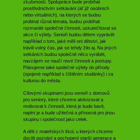
zkušenosti. Spolupráce bude probíhat
prostřednictvím setkávání (ať již osobních
nebo virtuálních), na kterých se budou
probírat různá témata, budou probíhat
rozmanité společné činnosti, uskutečňovat se
akce či výlety. Senioři budou dětem vyprávět
například o tom, jaké měli oni dětství, jak
trávili volný čas, jak se tehdy žilo aj. Na jiných
setkáních budou společně něco vyrábět,
navzájem se naučí nové činnosti a postupy.
Plánujeme také společné výlety do přírody
(spojené například s čištěním studánky) i za
kulturou do města.
Cílovými skupinami jsou senioři z domovů
pro seniory, které chceme aktivizovat a
motivovat k činnosti, která je bude bavit,
naplní je a bude užitečná a přínosná pro jinou
skupinu i společnost jako celek.
A děti z mateřských škol, u kterých chceme
docílit poznání a pochopení starší generace a