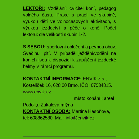
LEKTOŘI:
Vzdělání: cvičitel koní, pedagog
volného času. Praxe s prací ve skupině,
výukou dětí ve volnočasových aktivitách, s
výukou jezdectví a péče o koně. Počet
lektorů: dle velikosti skupin 1-2.
S SEBOU:
sportovní oblečení a pevnou obuv.
Svačinu, pití. V případě ježdění/vodění na
koních jsou k dispozici k zapůjčení jezdecké
helmy v rámci programu.
KONTAKTNÍ INFORMACE:
ENVIK z.s.,
Kostelíček 16, 628 00 Brno. IČO:
07934815
.
www.envik.cz
místo konání : areál
Podolí,u Zukalova mlýna
KONTAKTNÍ OSOBA:
Martina Hasoňová,
tel: 608862580. Mail:
info@envik.cz