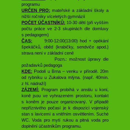
programu
URČEN PRO:
mateřské a základní školy a
nižší ročníky víceletých gymnázií
POČET ÚČASTNÍKŮ:
10-30 dětí (při vyšším
počtu práce ve 2-3 skupinách dle domluvy
s pedagogem)
ČAS:
9:00-12:00(13:00) hod + opékání
špekáčků, oběd (krabičky, sendviče apod.)
strava není v základní ceně
Pozn.: možnost úpravy dle
požadavků pedagoga
KDE:
Podolí u Brna – venku v přírodě. 20m
od rybníku u Zukalova mlýna. (např. 40min.
z hl. nádraží)
ZÁZEMÍ:
Program probíhá v areálu u koní,
koně jsou ve vyhrazeném prostoru, kontakt
s koněm je pouze organizovaný. V případě
nepříznivého počasí je k dispozici vojenský
stan s lavicemi a vnitřním osvětlením. Suché
WC. Voda pro mytí rukou a pitná voda pro
doplnění účastníkům programu.